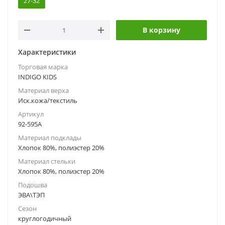
27-32
В корзину
Характеристики
Торговая марка
INDIGO KIDS
Материал верха
Иск.кожа/текстиль
Артикул
92-595A
Материал подклады
Хлопок 80%, полиэстер 20%
Материал стельки
Хлопок 80%, полиэстер 20%
Подошва
ЭВА\ТЭП
Сезон
круглогодичный