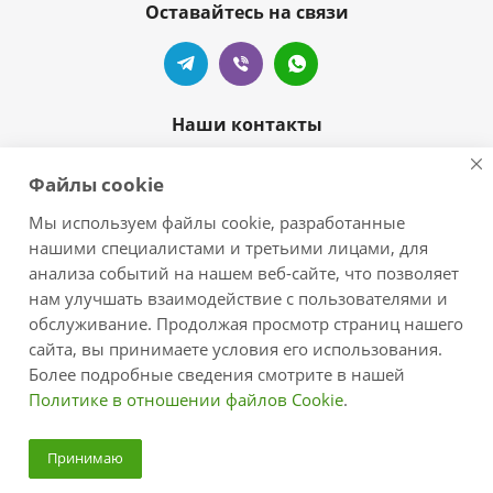
Оставайтесь на связи
Наши контакты
+7 905-404-55-99
Файлы cookie
zelove-shop@mail.ru
Мы используем файлы cookie, разработанные
нашими специалистами и третьими лицами, для
г.Краснодар, п.Новознаменский,
анализа событий на нашем веб-сайте, что позволяет
ул.Центральная/Черноморская
нам улучшать взаимодействие с пользователями и
обслуживание. Продолжая просмотр страниц нашего
сайта, вы принимаете условия его использования.
Более подробные сведения смотрите в нашей
Политике в отношении файлов Cookie
.
2026 © zelove.ru - интернет-магазин
Принимаю