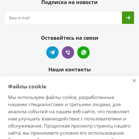
Подписка на новости
Оставайтесь на связи
Наши контакты
+7 905-404-55-99
Файлы cookie
zelove-shop@mail.ru
Мы используем файлы cookie, разработанные
нашими специалистами и третьими лицами, для
г.Краснодар, п.Новознаменский,
анализа событий на нашем веб-сайте, что позволяет
ул.Центральная/Черноморская
нам улучшать взаимодействие с пользователями и
обслуживание. Продолжая просмотр страниц нашего
сайта, вы принимаете условия его использования.