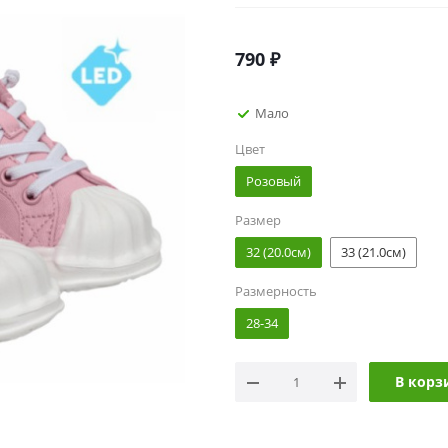
790
₽
Мало
Цвет
Розовый
Размер
32 (20.0см)
33 (21.0см)
Размерность
28-34
В корз