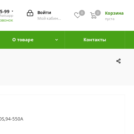
55-99
Войти
Корзина
0
0
0
hatsapp
Мой кабинет
пуста
 звонок
О товаре
Контакты
DS,94-550A