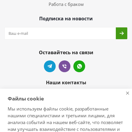
Работа с браком
Подписка на новости
Оставайтесь на связи
Наши контакты
+7 905-404-55-99
Файлы cookie
zelove-shop@mail.ru
Мы используем файлы cookie, разработанные
нашими специалистами и третьими лицами, для
г.Краснодар, п.Новознаменский,
анализа событий на нашем веб-сайте, что позволяет
ул.Центральная/Черноморская
нам улучшать взаимодействие с пользователями и