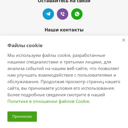
Оставайтесь на связи
Наши контакты
+7 905-404-55-99
Файлы cookie
zelove-shop@mail.ru
Мы используем файлы cookie, разработанные
нашими специалистами и третьими лицами, для
г.Краснодар, п.Новознаменский,
анализа событий на нашем веб-сайте, что позволяет
ул.Центральная/Черноморская
нам улучшать взаимодействие с пользователями и
обслуживание. Продолжая просмотр страниц нашего
сайта, вы принимаете условия его использования.
Более подробные сведения смотрите в нашей
Политике в отношении файлов Cookie
.
2026 © zelove.ru - интернет-магазин
Принимаю