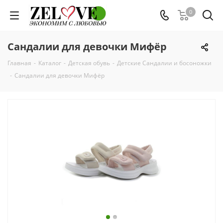
0
Сандалии для девочки Мифёр
Главная
-
Каталог
-
Детская обувь
-
Детские Сандалии и босоножки
-
Сандалии для девочки Мифёр