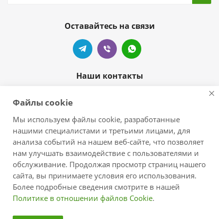
Оставайтесь на связи
Наши контакты
+7 905-404-55-99
Файлы cookie
zelove-shop@mail.ru
Мы используем файлы cookie, разработанные
нашими специалистами и третьими лицами, для
г.Краснодар, п.Новознаменский,
анализа событий на нашем веб-сайте, что позволяет
ул.Центральная/Черноморская
нам улучшать взаимодействие с пользователями и
обслуживание. Продолжая просмотр страниц нашего
сайта, вы принимаете условия его использования.
Более подробные сведения смотрите в нашей
Политике в отношении файлов Cookie
.
2026 © zelove.ru - интернет-магазин