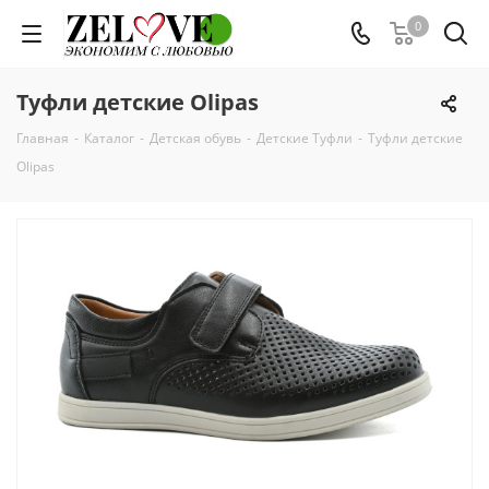
0
Туфли детские Olipas
Главная
-
Каталог
-
Детская обувь
-
Детские Туфли
-
Туфли детские
Olipas