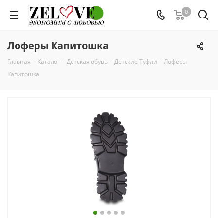
0
Лоферы Капитошка
Главная
-
Каталог
-
Детская обувь
-
Детские Туфли
-
Лоферы
Капитошка