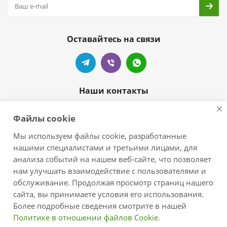
Оставайтесь на связи
Наши контакты
+7 905-404-55-99
Файлы cookie
zelove-shop@mail.ru
Мы используем файлы cookie, разработанные
нашими специалистами и третьими лицами, для
г.Краснодар, п.Новознаменский,
анализа событий на нашем веб-сайте, что позволяет
ул.Центральная/Черноморская
нам улучшать взаимодействие с пользователями и
обслуживание. Продолжая просмотр страниц нашего
сайта, вы принимаете условия его использования.
Более подробные сведения смотрите в нашей
Политике в отношении файлов Cookie
.
2026 © zelove.ru - интернет-магазин