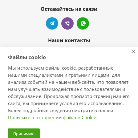
Оставайтесь на связи
Наши контакты
+7 905-404-55-99
Файлы cookie
zelove-shop@mail.ru
Мы используем файлы cookie, разработанные
нашими специалистами и третьими лицами, для
г.Краснодар, п.Новознаменский,
анализа событий на нашем веб-сайте, что позволяет
ул.Центральная/Черноморская
нам улучшать взаимодействие с пользователями и
обслуживание. Продолжая просмотр страниц нашего
сайта, вы принимаете условия его использования.
Более подробные сведения смотрите в нашей
Политике в отношении файлов Cookie
.
2026 © zelove.ru - интернет-магазин
Принимаю