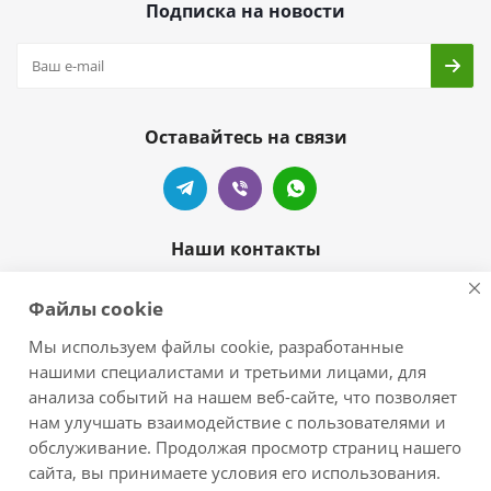
Подписка на новости
Оставайтесь на связи
Наши контакты
+7 905-404-55-99
Файлы cookie
zelove-shop@mail.ru
Мы используем файлы cookie, разработанные
нашими специалистами и третьими лицами, для
г.Краснодар, п.Новознаменский,
анализа событий на нашем веб-сайте, что позволяет
ул.Центральная/Черноморская
нам улучшать взаимодействие с пользователями и
обслуживание. Продолжая просмотр страниц нашего
сайта, вы принимаете условия его использования.